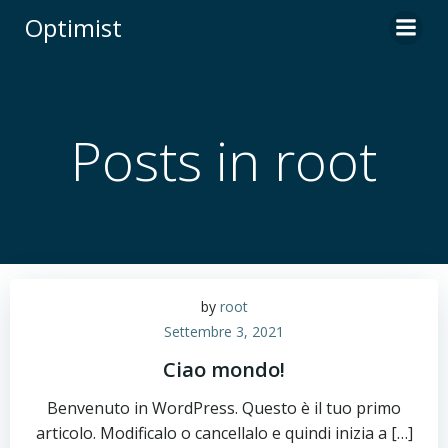
Vai
Optimist
al
contenuto
Posts in
root
by
root
Settembre 3, 2021
Ciao mondo!
Benvenuto in WordPress. Questo è il tuo primo
articolo. Modificalo o cancellalo e quindi inizia a […]